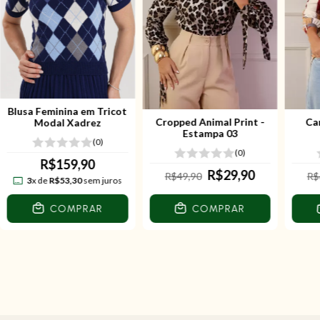
Blusa Feminina em Tricot
Cropped Animal Print -
Ca
Modal Xadrez
Estampa 03
(0)
(0)
R$159,90
R$29,90
R$49,90
R$
3
x de
R$53,30
sem juros
COMPRAR
COMPRAR