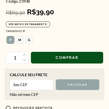
Código 23938
R$39,90
R$69,90
VER MEIOS DE PAGAMENTO
TAMANHO
P
P
M
G
OPÇÕES DE FRETE
CALCULE SEU FRETE
CALCULAR
Não sei meu CEP
DEVOLUÇÃO GRATUITA