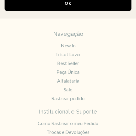
Navegação
New In
Tricot Lover
Best Seller
Peça Única
Alfaiataria
Sale
Rastrear pedido
Institucional e Suporte
Como Rastrear o meu Pedido
Trocas e Devoluções