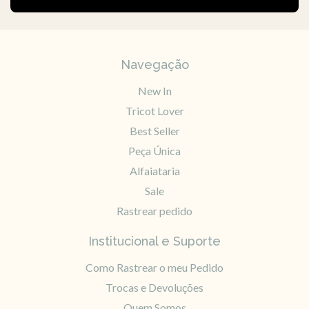
Navegação
New In
Tricot Lover
Best Seller
Peça Única
Alfaiataria
Sale
Rastrear pedido
Institucional e Suporte
Como Rastrear o meu Pedido
Trocas e Devoluções
Quem Somos