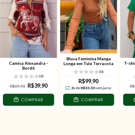
Blusa Feminina Manga
Camisa Alexandra -
T-shi
Longa em Tule Terracota
Bordô
(0)
(0)
R$99,90
R$39,90
R$69,90
R$
3
x de
R$33,30
sem juros
COMPRAR
COMPRAR