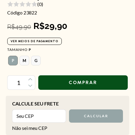
(0)
Código 23822
R$29,90
R$49,90
VER MEIOS DE PAGAMENTO
TAMANHO
P
P
M
G
OPÇÕES DE FRETE
CALCULE SEU FRETE
CALCULAR
Não sei meu CEP