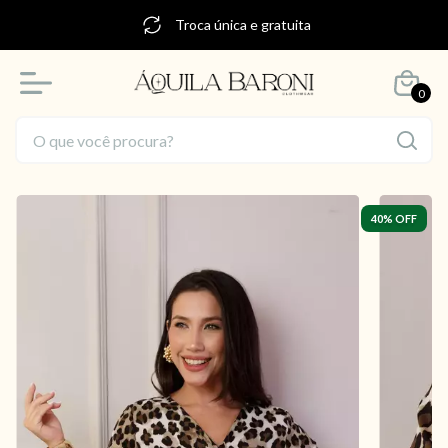
Troca única e gratuita
0
40
% OFF