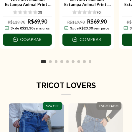
Estampa Animal Print -
Estampa Animal Print -
Est
Rosa
Azul
(0)
(0)
R$69,90
R$69,90
R$119,90
R$119,90
R$
3
x de
R$23,30
sem juros
3
x de
R$23,30
sem juros
3
COMPRAR
COMPRAR
TRICOT LOVERS
69
% OFF
ESGOTADO