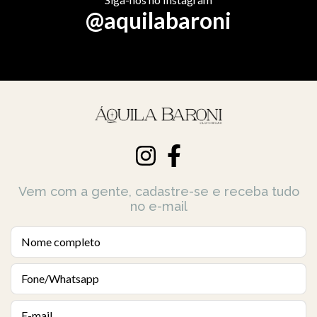
@aquilabaroni
Vem com a gente, cadastre-se e receba tudo
no e-mail