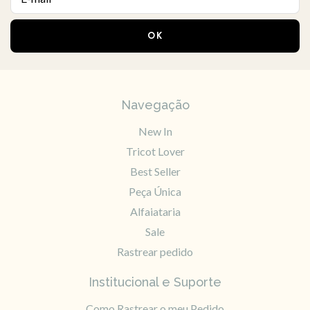
Navegação
New In
Tricot Lover
Best Seller
Peça Única
Alfaiataria
Sale
Rastrear pedido
Institucional e Suporte
Como Rastrear o meu Pedido