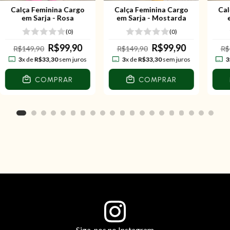
Calça Feminina Cargo
Calça Feminina Cargo
Cal
em Sarja - Rosa
em Sarja - Mostarda
(0)
(0)
R$99,90
R$99,90
R$149,90
R$149,90
R$
3
x de
R$33,30
sem juros
3
x de
R$33,30
sem juros
3
COMPRAR
COMPRAR
Siga-nos no Instagram