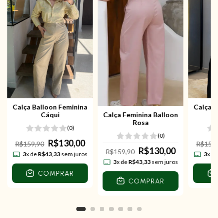
Calça Balloon Feminina
Calça F
Cáqui
Calça Feminina Balloon
Rosa
(0)
(0)
R$130,00
R$159,90
R$159
R$130,00
R$159,90
3
x de
R$43,33
sem juros
3
x d
3
x de
R$43,33
sem juros
COMPRAR
COMPRAR