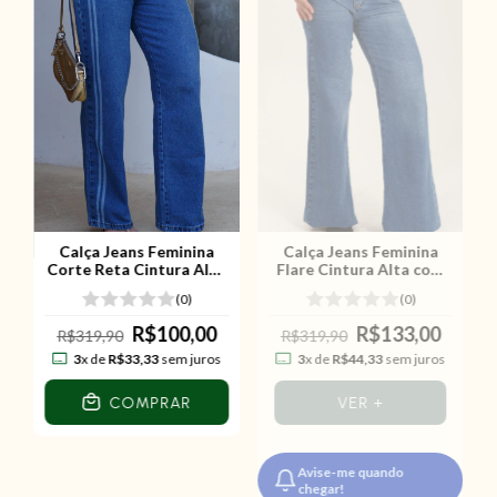
Calça Jeans Feminina
Calça Jeans Feminina
Corte Reta Cintura Alta
Flare Cintura Alta com
com Faixa Latera
Caimento Alongador
(0)
(0)
R$100,00
R$133,00
R$319,90
R$319,90
3
x de
R$33,33
sem juros
3
x de
R$44,33
sem juros
COMPRAR
VER +
Avise-me quando
chegar!